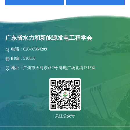
2025-09-02
关于表彰南方省（区）第五届水电厂技能竞赛团体奖和个人奖的
2025-08-08
关于联合召开云、贵、川、桂、湘、粤、青、鄂、赣、陕十省（区)
广东省水力和新能源发电工程学会
2025-08-06
关于召开抽水蓄能高压水道建设技术交流会预通知
电话：020-87364289
2025-07-28
邮编：510630
2025年水电站运行管理及检修技术研讨会第二轮通知
地址：广州市天河东路2号.粤电广场北塔1315室
2026-07-29
关于举办2026 年电力行业送配电线路工技能提升培训的通知
2026-07-13
关于举办新型电力系统背景下南方区域电力市场电价预测靶场竞
2026-06-30
关于联合召开“2026年水电和新能源运行管理及检修技术研讨会”
关注公众号
2026-06-30
关于联合召开“2026 年水利水电与新能源工程建设技术交流会”的