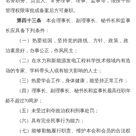
名誉职务、负责人、常务理事、理事、监事等，须按干部
管理权限审批或备案后方可兼职。
第四十三条
本会理事长、副理事长、秘书
长和监事
长应具备下列条件：
（一）热爱祖国，坚持党的路线、方针、政策，政
治素质好，办事公正，作风民主；
（二）在水力和新能源发电工程科学技术领域内有造
诣的专家、学科带头人或有较大影响的人士；
（三）热爱学会工作，身体健康，能坚持正常工作；
（四）
理事长、副理事长、秘书长
和监事长最高任职年
龄不超过70
周岁；
（五）未受过剥夺政治权利刑事处罚；
（六）具有完全民事行为能力；
（七）能够勤勉履行职责、维护本会和会员的合法权