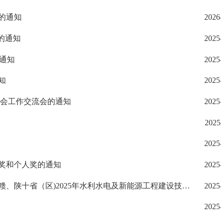
的通知
2026
的通知
2025
的通知
2025
知
2025
学会工作交流会的通知
2025
2025
2025
奖和个人奖的通知
2025
关于联合召开云、贵、川、桂、湘、粤、青、鄂、赣、陕十省（区)2025年水利水电及新能源工程建设技术交流会通知
2025
2025