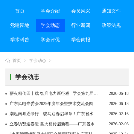
首页
学会介绍
会员风采
通知文件
党建园地
学会动态
行业新闻
政策法规
学术科普
学会评优
学会简报
首页
>
学会动态
>
学会动态
薪火相传四十载 智启电力新征程 | 学会第九届二次会员代表大会、第九届四次理事会暨学会成立40周年纪念学术年会圆满举办
2026-06-18
广东风电专委会2025年度年会暨技术交流会圆满召开
2026-06-18
潮起南粤逐绿行，骏马迎春启华章！广东省水电学会恭祝马年大吉，新春快乐！
2026-02-16
立春访贤送春暖 薪火相传启新程——广东省水力和新能源发电工程学会新春慰问罗绍基院士
2026-02-06