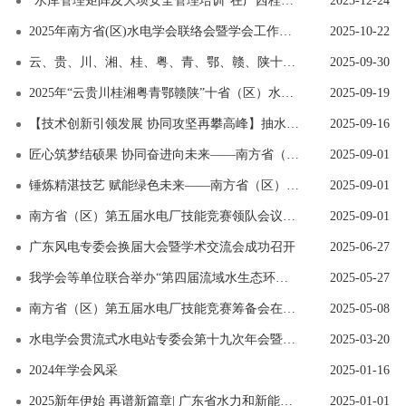
“水库管理矩阵及大坝安全管理培训”在广西桂平成功举办
2025-12-24
2025年南方省(区)水电学会联络会暨学会工作交流会在长沙召开
2025-10-22
云、贵、川、湘、桂、粤、青、鄂、赣、陕十省（区) 2025年水电站运行管理及检修技术研讨会在宜昌成功举办
2025-09-30
2025年“云贵川桂湘粤青鄂赣陕”十省（区）水利水电及新能源工程建设技术交流会在西宁成功举办
2025-09-19
【技术创新引领发展 协同攻坚再攀高峰】抽水蓄能高压水道建设技术交流会在长沙成功召开
2025-09-16
匠心筑梦结硕果 协同奋进向未来——南方省（区）第五届水电厂技能竞赛圆满闭幕
2025-09-01
锤炼精湛技艺 赋能绿色未来——南方省（区）第五届水电厂技能竞赛暨技术交流会隆重开幕
2025-09-01
南方省（区）第五届水电厂技能竞赛领队会议和裁判会议顺利召开
2025-09-01
广东风电专委会换届大会暨学术交流会成功召开
2025-06-27
我学会等单位联合举办“第四届流域水生态环境保护学术论坛暨2025智慧水利与低碳能源国际产学研用合作研讨会”
2025-05-27
南方省（区）第五届水电厂技能竞赛筹备会在广西南宁召开
2025-05-08
水电学会贯流式水电站专委会第十九次年会暨换届会议及技术交流会在德阳召开
2025-03-20
2024年学会风采
2025-01-16
2025新年伊始 再谱新篇章| 广东省水力和新能源发电工程学会祝多喜乐、长安宁！
2025-01-01