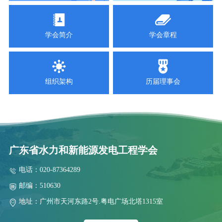
关于召开风电新政策专题解读及技术培训活动的通知
2025-09-18
关于召开2025 年南方省（区）水电学会联络会暨学会工作交流会
学会简介
学会章程
2025-09-11
关于举办“智慧电厂”技术交流活动的通知
2025-09-03
组织架构
历届理事会
关于召开抽水蓄能高压水道建设技术交流会的通知
2025-09-02
关于表彰南方省（区）第五届水电厂技能竞赛团体奖和个人奖的
2025-08-08
关于联合召开云、贵、川、桂、湘、粤、青、鄂、赣、陕十省（区)
广东省水力和新能源发电工程学会
2025-08-06
电话：020-87364289
关于召开抽水蓄能高压水道建设技术交流会预通知
邮编：510630
2025-07-28
2025年水电站运行管理及检修技术研讨会第二轮通知
地址：广州市天河东路2号.粤电广场北塔1315室
2026-07-29
关于举办2026 年电力行业送配电线路工技能提升培训的通知