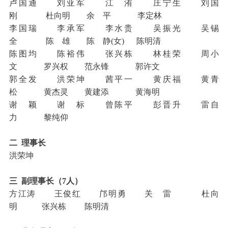
卢国通 刘亚军 江 洧 庄宁生 刘国
刚 杜向明 余 平 李定林
李国瑞 李承军 李水贵 吴振光 吴锡
全 陈 雄 陈 静(女) 陈明清
陈图均 陈裕伟 张兴栋 林桂荣 周小
文 罗兴权 范永锋 郭许文
郭全发 洪荣坤 茜平一 黄庆福 黄青
松 黄杰灵 黄建添 黄海明
谢 颖 谢 标 曾陈平 彭晋升 雷自
力 黎纯仰
二 理事长
洪荣坤
三 副理事长（7人）
方江涛 王俊红 邝明勇 关 雷 杜向
明 张兴栋 陈明清