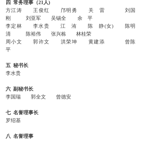
四 常务理事（21人)
方江涛 王俊红 邝明勇 关 雷 刘国
刚 刘亚军 吴锡全 余 平
李定林 李水贵 江 洧 陈 静(女) 陈明
清 陈裕伟 张兴栋 林桂荣
周小文 郭许文 洪荣坤 黄建添 曾陈
平
五 秘书长
李水贵
六 副秘书长
李国瑞 郭全文 曾德安
七 名誉理事长
罗绍基
八 名誉理事