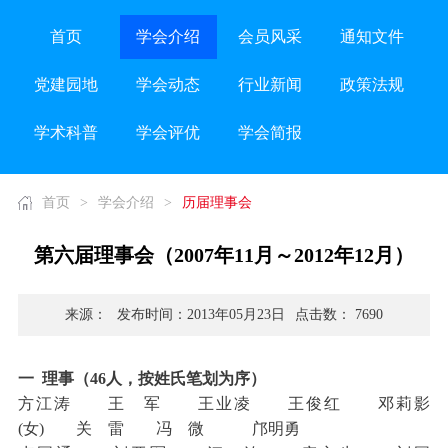
首页
学会介绍
会员风采
通知文件
党建园地
学会动态
行业新闻
政策法规
学术科普
学会评优
学会简报
首页
>
学会介绍
>
历届理事会
第六届理事会（2007年11月～2012年12月）
来源：
发布时间：2013年05月23日
点击数： 7690
一 理事（46人，按姓氏笔划为序）
方江涛 王 军 王业凌 王俊红 邓莉影
(女) 关 雷 冯 微 邝明勇