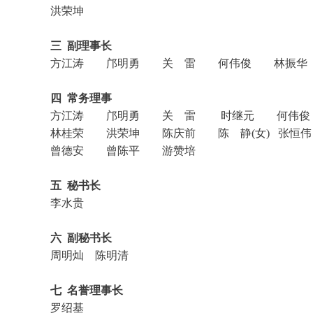
洪荣坤
三 副理事长
方江涛 邝明勇 关 雷 何伟俊 林振华
四 常务理事
方江涛 邝明勇 关 雷 时继元 何伟
林桂荣 洪荣坤 陈庆前 陈 静(女) 张
曾德安 曾陈平 游赞培
五 秘书长
李水贵
六 副秘书长
周明灿 陈明清
七 名誉理事长
罗绍基