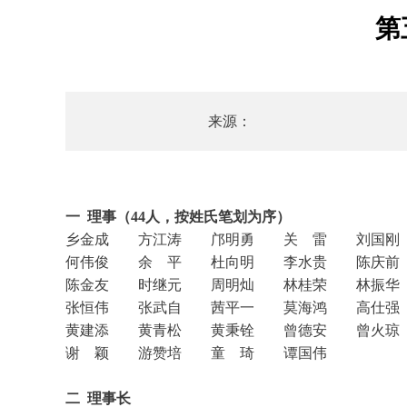
第
来源：
一 理事（44人，按姓氏笔划为序）
乡金成 方江涛 邝明勇 关 雷 刘国刚
何伟俊 余 平 杜向明 李水贵 陈庆前 
陈金友 时继元 周明灿 林桂荣 林振华
张恒伟 张武自 茜平一 莫海鸿 高仕强
黄建添 黄青松 黄秉铨 曾德安 曾火琼
谢 颖 游赞培 童 琦 谭国伟
二 理事长