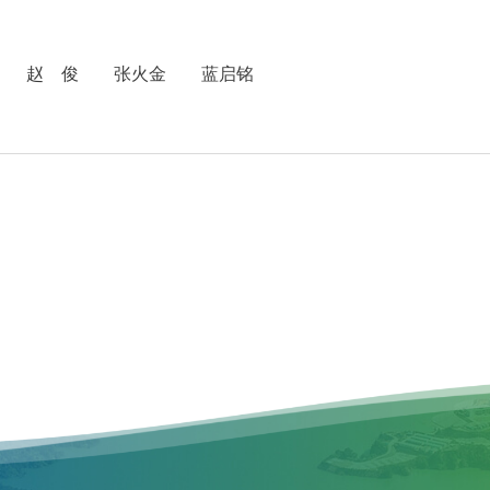
 赵 俊 张火金 蓝启铭