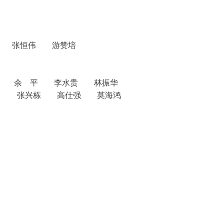
 张恒伟 游赞培
俊 余 平 李水贵 林振华
恒伟 张兴栋 高仕强 莫海鸿