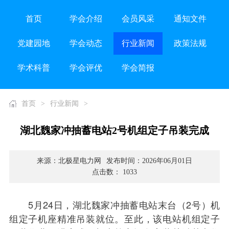
首页
学会介绍
会员风采
通知文件
党建园地
学会动态
行业新闻
政策法规
学术科普
学会评优
学会简报
首页
>
行业新闻
>
湖北魏家冲抽蓄电站2号机组定子吊装完成
来源：北极星电力网
发布时间：2026年06月01日
点击数： 1033
5月24日，湖北魏家冲抽蓄电站末台（2号）机
组定子机座精准吊装就位。至此，该电站机组定子