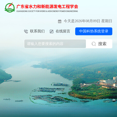
今天是2026年08月09日 星期日
联系我们
在线留言
中国科协系统登录
搜索