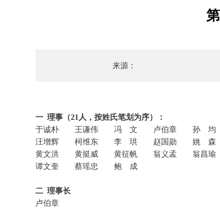
第
来源：
一 理事（21人，按姓氏笔划为序）：
于诚朴 王谦伟 冯 文 卢伯章 孙 均
汪增辉 柯维东 李 珙 赵国勋 姚 森
黄文洪 黄挺威 黄征帆 翁义孟 翁昌瑜
谭文奎 蔡瑶忠 鲍 成
二 理事长
卢伯章