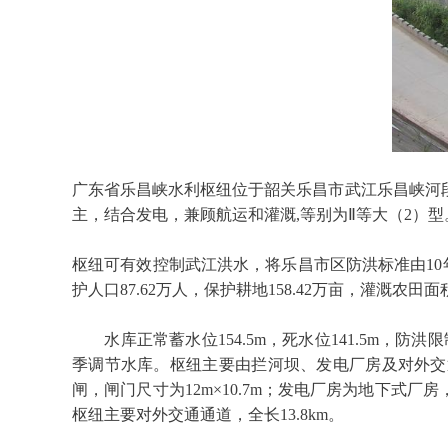
广东省乐昌峡水利枢纽位于韶关乐昌市武江乐昌峡河段，下距
主，结合发电，兼顾航运和灌溉,等别为Ⅱ等大（2）型
枢纽可有效控制武江洪水，将乐昌市区防洪标准由10
护人口87.62万人，保护耕地158.42万亩，灌溉农田面积
水库正常蓄水位154.5m，死水位141.5m，防洪限制水位
季调节水库。枢纽主要由拦河坝、发电厂房及对外交通道路
闸，闸门尺寸为12m×10.7m；发电厂房为地下式厂
枢纽主要对外交通通道，全长13.8km。