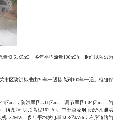
3.61亿m3，多年平均流量138m3/s。枢纽以防洪为
市区防洪标准由20年一遇提高到100年一遇。枢纽保
44亿m3，防洪库容2.11亿m3，调节库容1.04亿m3，为
顶宽7m,坝顶高程163.2m。中部溢流坝段设5孔泄洪
132MW，多年平均发电量4.08亿kWh；左岸道路为