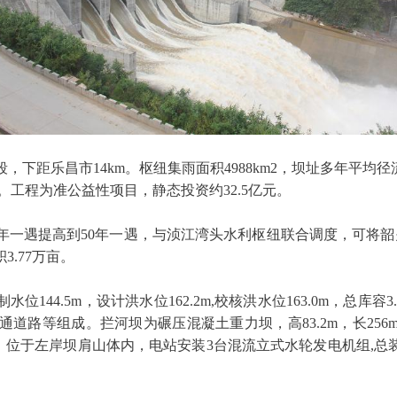
乐昌市14km。枢纽集雨面积4988km2，坝址多年平均径流量4
。工程为准公益性项目，静态投资约32.5亿元。
年一遇提高到50年一遇，与浈江湾头水利枢纽联合调度，可将韶关
3.77万亩。
144.5m，设计洪水位162.2m,校核洪水位163.0m，总库容3.
等组成。拦河坝为碾压混凝土重力坝，高83.2m，长256m，
房，位于左岸坝肩山体内，电站安装3台混流立式水轮发电机组,总装机