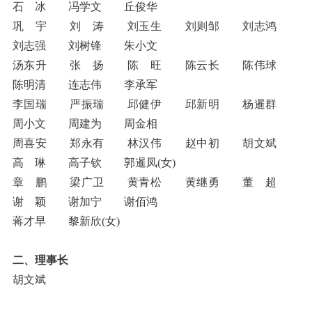
石 冰 冯学文 丘俊华
巩 宇 刘 涛 刘玉生 刘则邹 刘志鸿
刘志强 刘树锋 朱小文
汤东升 张 扬 陈 旺 陈云长 陈伟球
陈明清 连志伟 李承军
李国瑞 严振瑞 邱健伊 邱新明 杨暹群
周小文 周建为 周金相
周喜安 郑永有 林汉伟 赵中初 胡文斌
高 琳 高子钦 郭暹凤(女)
章 鹏 梁广卫 黄青松 黄继勇 董 超
谢 颖 谢加宁 谢佰鸿
蒋才早 黎新欣(女)
二、理事长
胡文斌