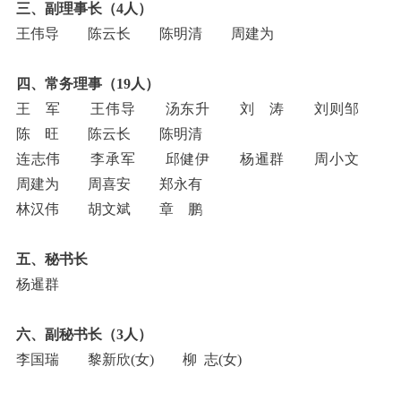
三、副理事长（4人）
王伟导 陈云长 陈明清 周建为
四、常务理事（19人）
王 军 王伟导 汤东升 刘 涛 刘则邹
陈 旺 陈云长 陈明清
连志伟 李承军 邱健伊 杨暹群 周小文
周建为 周喜安 郑永有
林汉伟 胡文斌 章 鹏
五、秘书长
杨暹群
六、副秘书长（3人）
李国瑞 黎新欣(女) 柳 志(女)