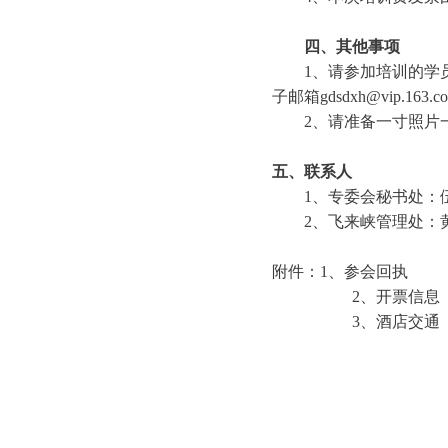
四、其他事项
1、请参加培训的学员或
子邮箱gdsdxh@vip.163.
2、请准备一寸照片一
五、联系人
1、专委会秘书处：伍展阳18
2、飞来峡管理处：黄 蔚137
附件：
1、参会回执
2、开票信息
3、酒店交通